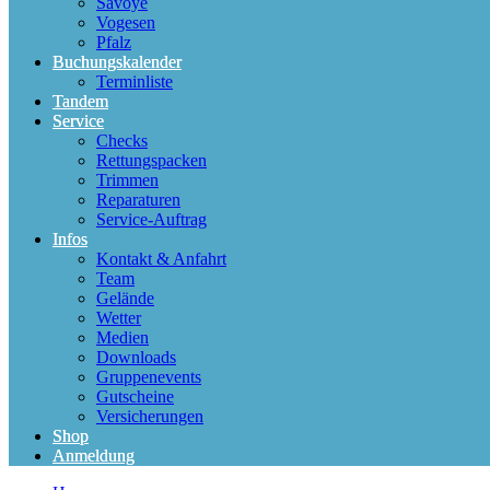
Savoye
Vogesen
Pfalz
Buchungskalender
Terminliste
Tandem
Service
Checks
Rettungspacken
Trimmen
Reparaturen
Service-Auftrag
Infos
Kontakt & Anfahrt
Team
Gelände
Wetter
Medien
Downloads
Gruppenevents
Gutscheine
Versicherungen
Shop
Anmeldung