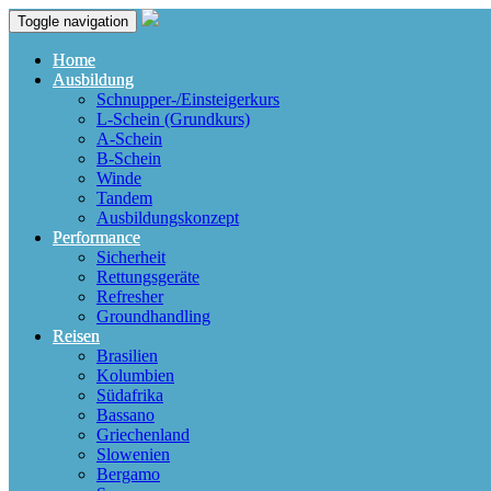
Toggle navigation
Home
Ausbildung
Schnupper-/Einsteigerkurs
L-Schein (Grundkurs)
A-Schein
B-Schein
Winde
Tandem
Ausbildungskonzept
Performance
Sicherheit
Rettungsgeräte
Refresher
Groundhandling
Reisen
Brasilien
Kolumbien
Südafrika
Bassano
Griechenland
Slowenien
Bergamo