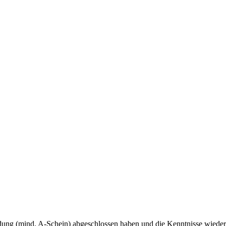
sbildung (mind. A-Schein) abgeschlossen haben und die Kenntnisse wiede